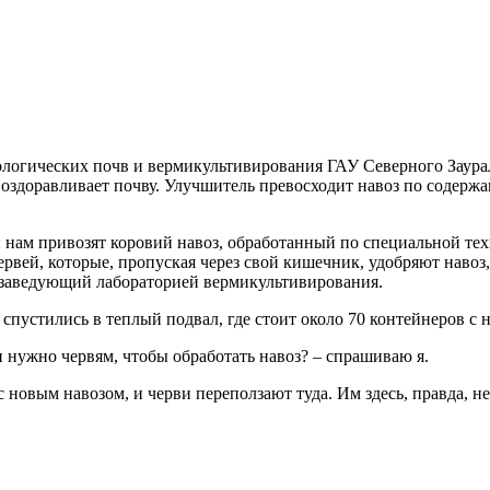
ологических почв и вермикультивирования ГАУ Северного Заура
 оздоравливает почву. Улучшитель превосходит навоз по содержа
 нам привозят коровий навоз, обработанный по специальной тех
вей, которые, пропуская через свой кишечник, удобряют навоз, 
 заведующий лабораторией вермикультивирования.
спустились в теплый подвал, где стоит около 70 контейнеров с 
 нужно червям, чтобы обработать навоз? – спрашиваю я.
с новым навозом, и черви переползают туда. Им здесь, правда, н