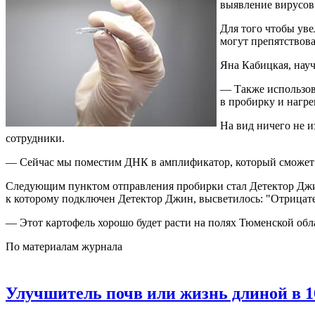
выявление вирусов
Для того чтобы уве
могут препятствов
Яна Кабицкая, науч
— Также использова
в пробирку и нагре
На вид ничего не и
сотрудники.
— Сейчас мы поместим ДНК в амплификатор, который сможет ув
Следующим пунктом отправления пробирки стал Детектор Джин. 
к которому подключен Детектор Джин, высветилось: "Отрицате
— Этот картофель хорошо будет расти на полях Тюменской обла
По материалам журнала
Улучшитель почв или жизнь длиной в 1