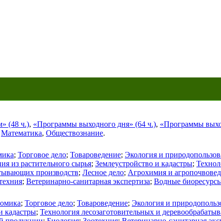
 (48 ч.)
,
«Программы выходного дня» (64 ч.)
,
«Программы выход
,
Математика
,
Обществознание
.
мика
;
Торговое дело
;
Товароведение
;
Экология и природопользов
ия из растительного сырья
;
Землеустройство и кадастры
;
Технол
атывающих производств
;
Лесное дело
;
Агрохимия и агропочвове
техния
;
Ветеринарно-санитарная экспертиза
;
Водные биоресурсы
омика
;
Торговое дело
;
Товароведение
;
Экология и природопольз
и кадастры
;
Технология лесозаготовительных и деревообрабаты
ой продукции
;
Биология
;
Зоотехния
;
Ветеринарно-санитарная экс