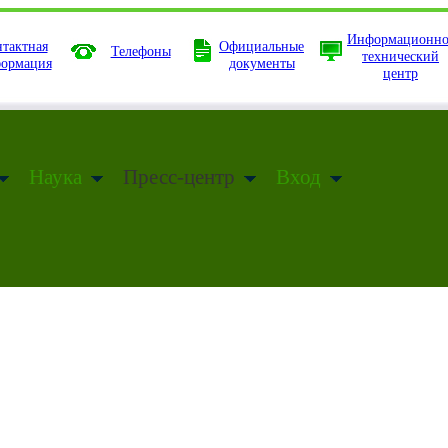
Информационно
тактная
Официальные
Телефоны
технический
ормация
документы
центр
Наука
Пресс-центр
Вход