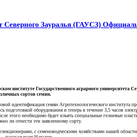
т Северного Зауралья (ГАУСЗ) Официаль
ском институте Государственного аграрного университета С
зличных сортов семян.
товой идентификация семян Агротехнологического института пр
ь подготовкой оборудования и теперь в течение 3,5 часов элек
осле этого необходимо будет изъять специальные гелиевые пла
жно ли отнести эти заявленному сорту.
лекционерами, с семеноводческими хозяйствами нашей области, 
 - рассказывает Наталия.