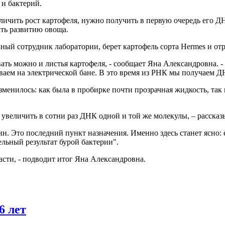
 и бактерий.
личить рост картофеля, нужно получить в первую очередь его ДН
ать развитию овоща.
ный сотрудник лаборатории, берет картофель сорта Hermes и отре
ть можно и листья картофеля, - сообщает Яна Александровна. -
ваем на электрической бане. В это время из РНК мы получаем Д
зменилось: как была в пробирке почти прозрачная жидкость, так
еличить в сотни раз ДНК одной и той же молекулы, – рассказы
Это последний пункт назначения. Именно здесь станет ясно: ес
льный результат бурой бактерии".
сти, - подводит итог Яна Александровна.
6 лет