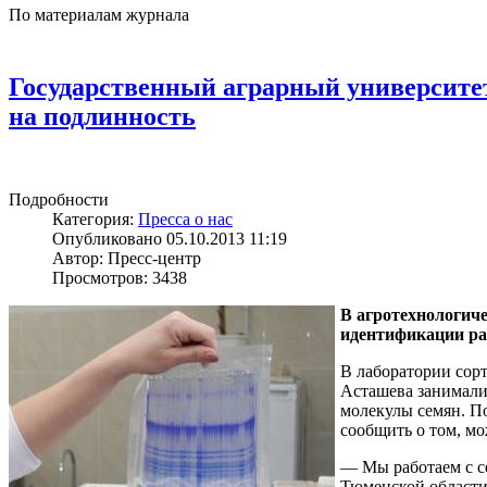
По материалам журнала
Государственный аграрный университе
на подлинность
Подробности
Категория:
Пресса о нас
Опубликовано 05.10.2013 11:19
Автор: Пресс-центр
Просмотров: 3438
В агротехнологиче
идентификации ра
В лаборатории сор
Асташева занималис
молекулы семян. П
сообщить о том, мо
— Мы работаем с се
Тюменской области,