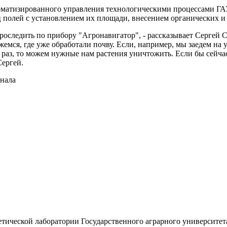
оматизированного управления технологическими процессами ГАУ
 полей с установлением их площади, внесением органических и 
оследить по прибору "Агронавигатор", - рассказывает Сергей Се
емся, где уже обработали почву. Если, например, мы заедем на 
 раз, то можем нужные нам растения уничтожить. Если бы сейчас
Сергей.
нала
тической лаборатории Государственного аграрного университета