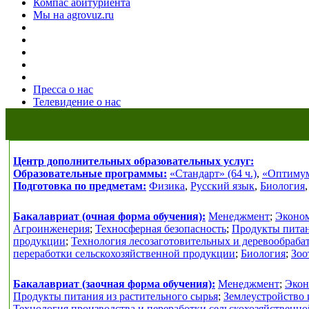
Компас абитуриента
Мы на agrovuz.ru
Пресса о нас
Телевидение о нас
Центр дополнительных образовательных услуг:
Образовательные программы:
«Стандарт» (64 ч.)
,
«Оптимум»
Подготовка по предметам:
Физика
,
Русский язык
,
Биология
Бакалавриат (очная форма обучения):
Менеджмент
;
Эконо
Агроинженерия
;
Техносферная безопасность
;
Продукты питан
продукции
;
Технология лесозаготовительных и деревообраб
переработки сельскохозяйственной продукции
;
Биология
;
Зоо
Бакалавриат (заочная форма обучения):
Менеджмент
;
Экон
Продукты питания из растительного сырья
;
Землеустройство 
Технология производства и переработки сельскохозяйственн