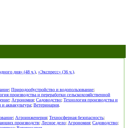
ного дня» (48 ч.)
,
«Экспресс» (36 ч.)
.
ание
;
Природообустройство и водопользование
;
огия производства и переработки сельскохозяйственной
дение
;
Агрономия
;
Садоводство
;
Технология производства и
 и аквакультура
;
Ветеринария
.
ование
;
Агроинженерия
;
Техносферная безопасность
;
вающих производств
;
Лесное дело
;
Агрономия
;
Садоводство
;
пертиза
;
Ветеринария
.