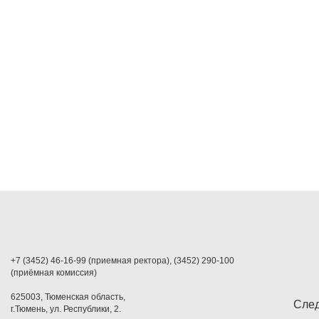
+7 (3452) 46-16-99 (приемная ректора), (3452) 290-100
(приёмная комиссия)
625003, Тюменская область,
След
г.Тюмень, ул. Республики, 2.