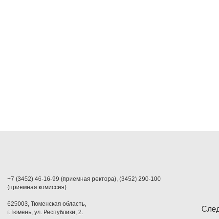
+7 (3452) 46-16-99 (приемная ректора), (3452) 290-100
(приёмная комиссия)
625003, Тюменская область,
След
г.Тюмень, ул. Республики, 2.