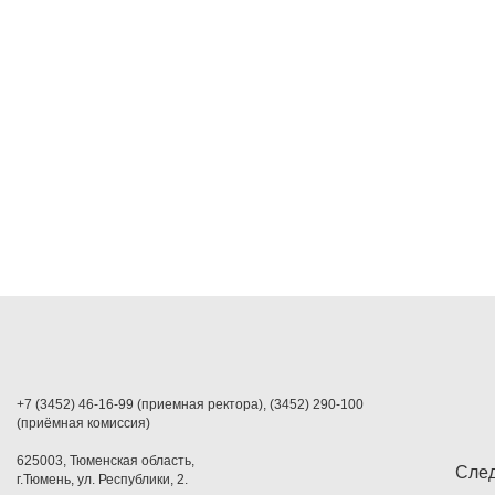
+7 (3452) 46-16-99 (приемная ректора), (3452) 290-100
(приёмная комиссия)
625003, Тюменская область,
След
г.Тюмень, ул. Республики, 2.