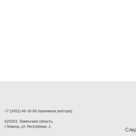
+7 (3452) 46-16-99 (приемная ректора)
625003, Тюменская область,
г.Тюмень, ул. Республики, 2.
След