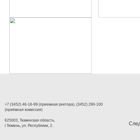
+7 (3452) 46-16-99 (приемная ректора), (3452) 290-100
(приёмная комиссия)
625003, Тюменская область,
След
г.Тюмень, ул. Республики, 2.