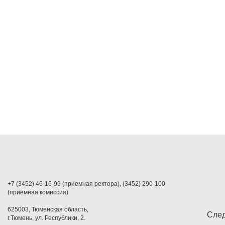
+7 (3452) 46-16-99 (приемная ректора), (3452) 290-100
(приёмная комиссия)
625003, Тюменская область,
След
г.Тюмень, ул. Республики, 2.