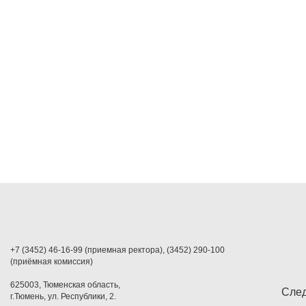
+7 (3452) 46-16-99 (приемная ректора), (3452) 290-100
(приёмная комиссия)
625003, Тюменская область,
След
г.Тюмень, ул. Республики, 2.