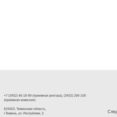
+7 (3452) 46-16-99 (приемная ректора), (3452) 290-100
(приёмная комиссия)
625003, Тюменская область,
След
г.Тюмень, ул. Республики, 2.