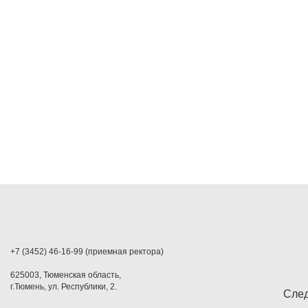
+7 (3452) 46-16-99 (приемная ректора)
625003, Тюменская область,
г.Тюмень, ул. Республики, 2.
След