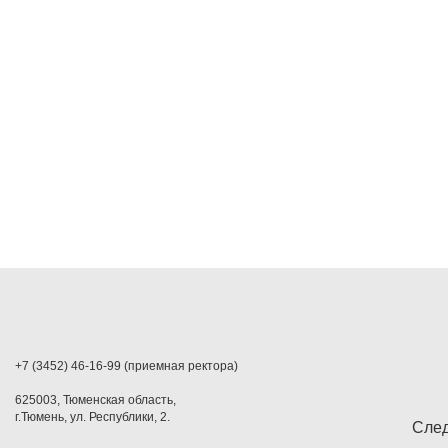
+7 (3452) 46-16-99 (приемная ректора)
625003, Тюменская область,
г.Тюмень, ул. Республики, 2.
След