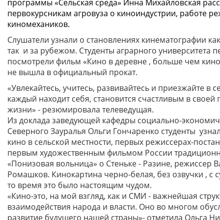
программы «Сельская среда» Инна Михайловская расс
первокурсникам агровуза о киноиндустрии, работе ре
киномехаников.
Слушатели узнали о становлениях кинематографии как
так и за рубежом. Студенты аграрного университета 
посмотрели фильм «Кино в деревне , больше чем кино
не вышла в официальный прокат.
«Увлекайтесь, учитесь, развивайтесь и приезжайте в се
каждый находит себя, становится счастливым в своей 
жизни» - резюмировала телеведущая.
Из доклада заведующей кафедры социально-экономиче
Северного Зауралья Ольги Гончаренко студенты узнал
кино в сельской местности, первых режиссерах-постан
первым художественным фильмом России традиционн
«Понизовая вольница» о Стеньке - Разине, режиссер 
Ромашков. Кинокартина черно-белая, без озвучки , с с
то время это было настоящим чудом.
«Кино-это, на мой взгляд, как и СМИ - важнейшая стру
взаимодействия народа и власти. Оно во многом обус
развитие будущего нашей страны»- отметила Ольга Ни