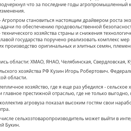
подчеркнул что за последние годы агропромышленный 
изменения.
- Агропром становиться настоящим драйвером роста эк
задачи по обеспечению продовольственной безопасност
– технического хозяйства страны и снижения технологич
главой государства поручено реализовать комплекс мер
х производство оригинальных и элитных семян, племен
сь области: ХМАО, ЯНАО, Челябинская, Свердловская, К
ельского хозяйства РФ Кузин Игорь Робертович. Федер
ой области.
пличное хозяйство, где я еще раз убедился - сельское 
 главное престижной отраслью, где не только выгодно, 
оллектив агровуза показал высоким гостям свои наработ
тра.
 числе сельхозтоваропроизводитель может выйти в инте
ей Букин.