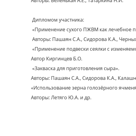
Авторы: Беленькая А.Е., Татаркина Н.И.
Дипломом участника:
«Применение сухого ПЖВМ как лечебное п
Авторы: Пашаян С.А., Сидорова К.А., Черных 
«Применение подвески сеялки с изменяемо
Автор Киргинцев Б.О.
«Закваска для приготовления сыра».
Авторы: Пашаян С.А., Сидорова К.А., Калаш
«Использование зерна голозёрного ячменя 
Авторы: Летяго Ю.А. и др.