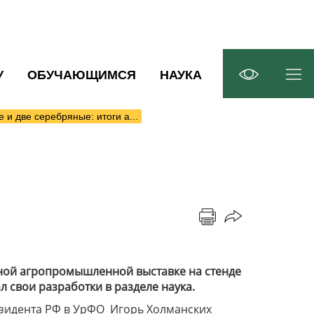
У
ОБУЧАЮЩИМСЯ
НАУКА
 и две серебряные: итоги а...
льной агропромышленной выставке на стенде
 свои разработки в разделе наука.
зидента РФ в УрФО Игорь Холманских