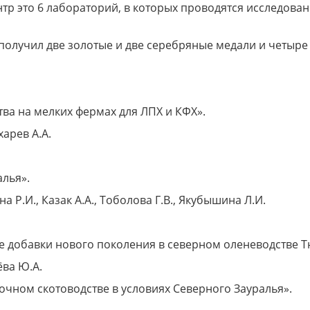
р это 6 лабораторий, в которых проводятся исследован
 получил две золотые и две серебряные медали и четыре
ва на мелких фермах для ЛПХ и КФХ».
харев А.А.
лья».
а Р.И., Казак А.А., Тоболова Г.В., Якубышина Л.И.
е добавки нового поколения в северном оленеводстве Т
ёва Ю.А.
чном скотоводстве в условиях Северного Зауралья».