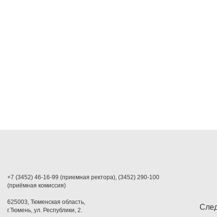
+7 (3452) 46-16-99 (приемная ректора), (3452) 290-100
(приёмная комиссия)
625003, Тюменская область,
След
г.Тюмень, ул. Республики, 2.