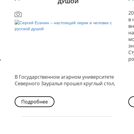
ДУШОЙ
20
в 
вн
на
мо
зн
Ст
ь
р
В Государственном агарном университете
Северного Зауралья прошел круглый стол,
посвященный творчеству Сергея Есенина,
но обсуждение среди студентов не
Подробнее
закончилось. И так, послесловие.Сергей
Есенин –истинный русский поэт. До конца
своей жизни творчески мыслил и вершил
любимое сердцу и народному духу дело…