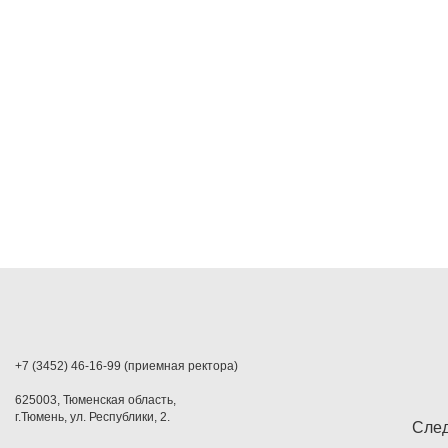
+7 (3452) 46-16-99 (приемная ректора)
625003, Тюменская область,
г.Тюмень, ул. Республики, 2.
След