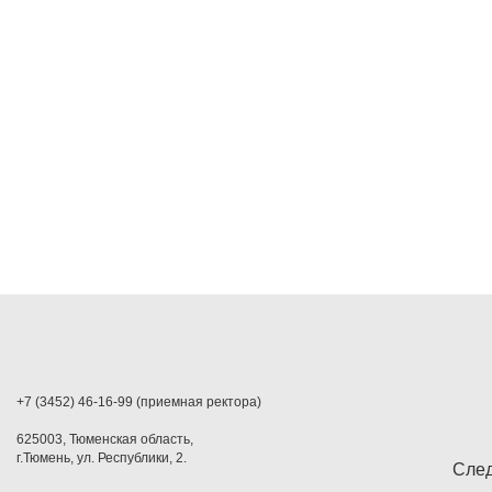
+7 (3452) 46-16-99 (приемная ректора)
625003, Тюменская область,
г.Тюмень, ул. Республики, 2.
След