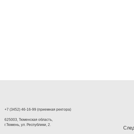
+7 (3452) 46-16-99 (приемная ректора)
625003, Тюменская область,
г.Тюмень, ул. Республики, 2.
След