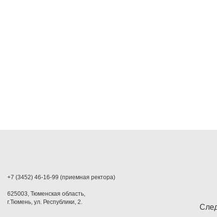
+7 (3452) 46-16-99 (приемная ректора)
625003, Тюменская область,
г.Тюмень, ул. Республики, 2.
След