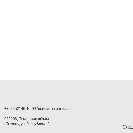
+7 (3452) 46-16-99 (приемная ректора)
625003, Тюменская область,
г.Тюмень, ул. Республики, 2.
След