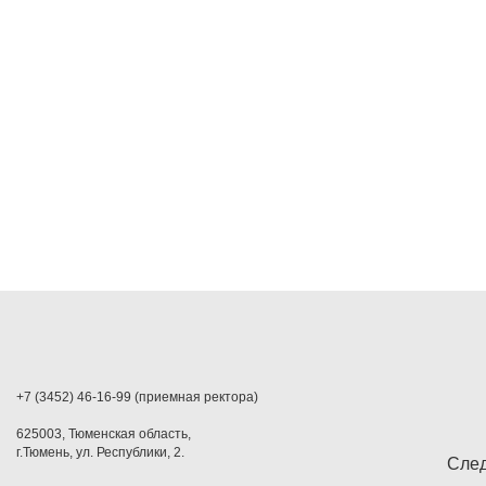
+7 (3452) 46-16-99 (приемная ректора)
625003, Тюменская область,
г.Тюмень, ул. Республики, 2.
След