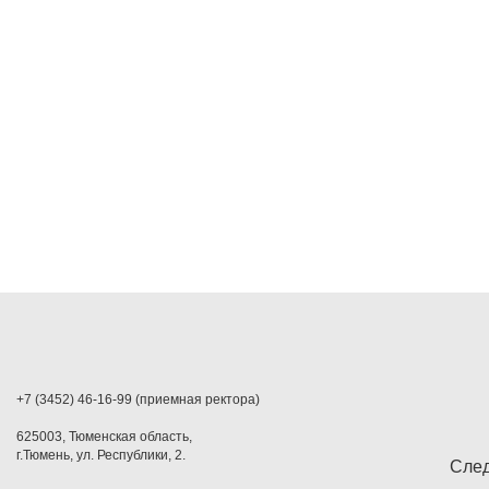
+7 (3452) 46-16-99 (приемная ректора)
625003, Тюменская область,
г.Тюмень, ул. Республики, 2.
След