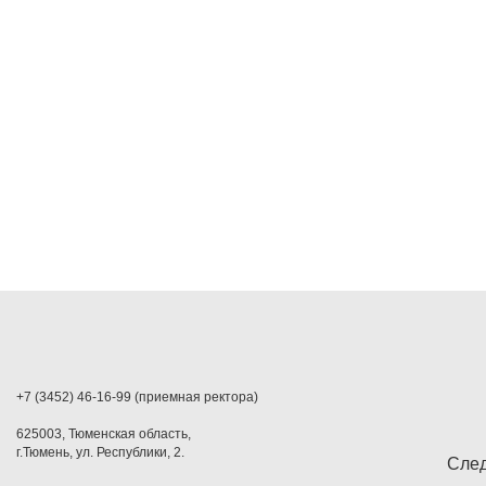
+7 (3452) 46-16-99 (приемная ректора)
625003, Тюменская область,
г.Тюмень, ул. Республики, 2.
След