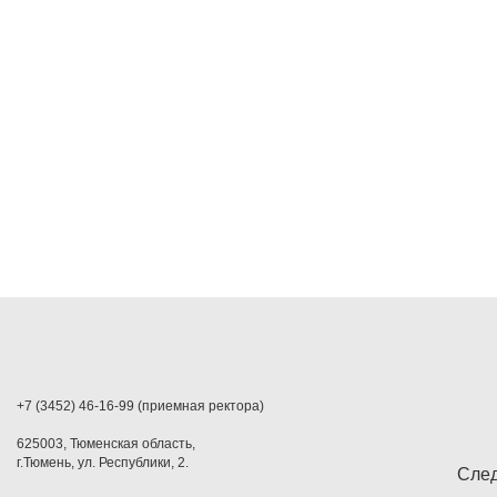
+7 (3452) 46-16-99 (приемная ректора)
625003, Тюменская область,
г.Тюмень, ул. Республики, 2.
След