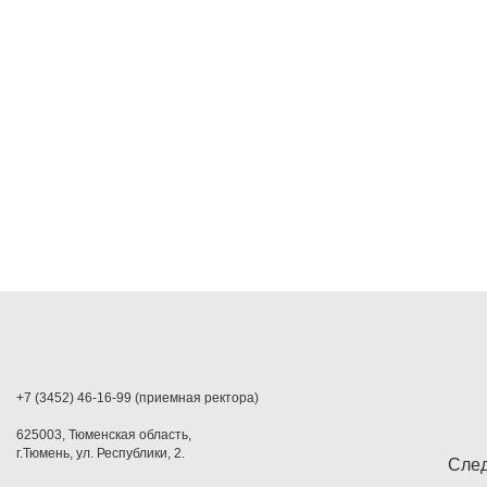
+7 (3452) 46-16-99 (приемная ректора)
625003, Тюменская область,
г.Тюмень, ул. Республики, 2.
След