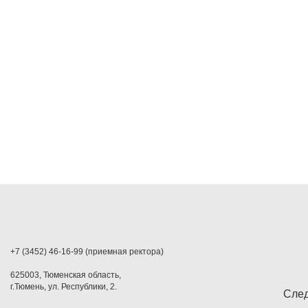
+7 (3452) 46-16-99 (приемная ректора)
625003, Тюменская область,
г.Тюмень, ул. Республики, 2.
След