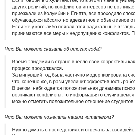
Если говорить о хулиганстве, то в этом плане в унив
других религий, но конфликтов интересов не возникае
приезжали из Колумбии и Египта, все проходило споко
обучающихся абсолютно адекватное и объективное от
Если же у кого-либо появляются радикальные взгляды
принимаются все меры к недопущению конфликтов. Пр
Что Вы можете сказать об итогах года?
Время эпидемии в стране внесло свои коррективы как 
процесс продолжался.
За минувший год была частично модернизирована си
что, конечно же, в разы увеличит эффективность раб
В целом, наблюдается положительная динамика психол
возникают конфликты, то информация о случившемся 
можно отметить положительное отношение студентов 
Что Вы можете пожелать нашим читателям?
Нужно думать о последствиях и отвечать за свои дейст