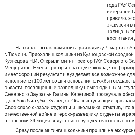
года ГАУ Се
ветеранов Г
правило, эт
экскурсии в
Талица. В э
воспитания 
На митинг возле памятника разведчику, 9 марта собрал
г. Тюмени. Приехали школьники из Кузнецовской средне
Кузнецова Н.И. Открыли митинг ректор ГАУ Северного З
Мещериков. Елена Григорьевна подчеркнула, что формир
имеет хороший результат и вуз делает все возможное дл
исполняется 100 лет со дня основания службы государств
области, посвященные разведчику номер один. В выступ
Северного Зауралья Галины Каретиной прозвучала обесп
где в бою был убит Кузнецов. Оба выступающих призвал
Свое слово сказали студенты и школьники, отметив, что
отечественной войне и герою-разведчику, студенты агра
школьники 34 лицея ведут поисковую деятельность в отр
Сразу после митинга школьники прошли на экскурсию по