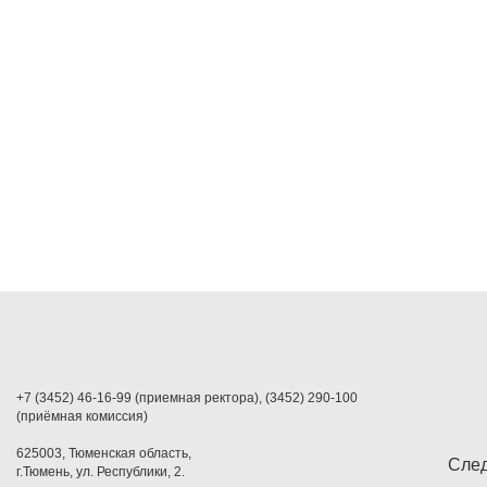
+7 (3452) 46-16-99 (приемная ректора), (3452) 290-100
(приёмная комиссия)
625003, Тюменская область,
След
г.Тюмень, ул. Республики, 2.