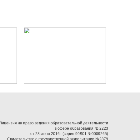
Лицензия на право ведения образовательной деятельности
в сфере образования № 2223
от 28 июня 2016 г.(серия 90Л01 №0009265)
Свидетельство о государственной аккредитации №2879