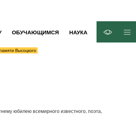
У
ОБУЧАЮЩИМСЯ
НАУКА
памяти Высоцкого
тнему юбилею всемирного известного, поэта,