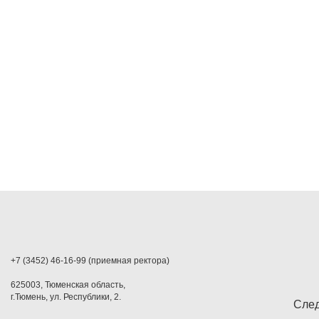
+7 (3452) 46-16-99 (приемная ректора)
625003, Тюменская область,
г.Тюмень, ул. Республики, 2.
След