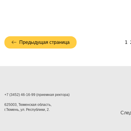
Предыдущая страница
1
+7 (3452) 46-16-99 (приемная ректора)
625003, Тюменская область,
г.Тюмень, ул. Республики, 2.
След