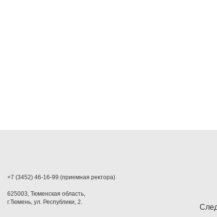
+7 (3452) 46-16-99 (приемная ректора)
625003, Тюменская область,
г.Тюмень, ул. Республики, 2.
След