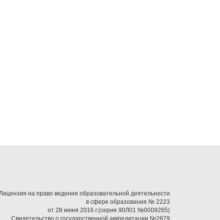
Лицензия на право ведения образовательной деятельности
в сфере образования № 2223
от 28 июня 2016 г.(серия 90Л01 №0009265)
Свидетельство о государственной аккредитации №2879