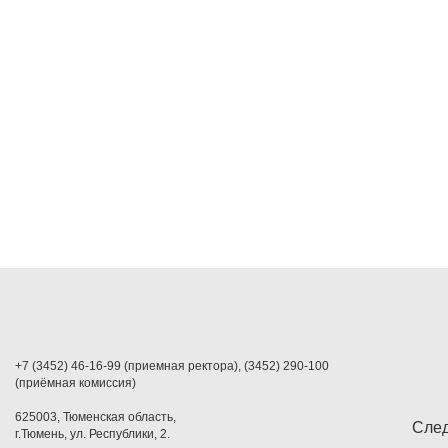
+7 (3452) 46-16-99 (приемная ректора), (3452) 290-100
(приёмная комиссия)
625003, Тюменская область,
След
г.Тюмень, ул. Республики, 2.