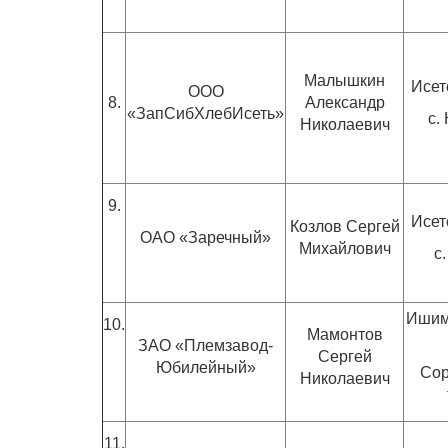
Малышкин
Исет
ООО
8.
Александр
«ЗапСибХлебИсеть»
с.
Николаевич
9.
Исет
Козлов Сергей
ОАО «Заречный»
Михайлович
с
Ишим
10.
Мамонтов
ЗАО «Племзавод-
Сергей
Юбилейный»
Сор
Николаевич
11.