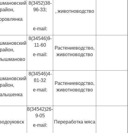
шмановский
8(3452)38-
район,
96-33;
, животноводство
Боровлянка
e-mail:
8(34546)9-
шмановский
11-60
Растениеводство,
район,
e-mail:
животноводство
олышманово
8(34546)4-
шмановский
81-32
Растениеводство,
район,
e-mail:
животноводство
Малышенка
8(34542)26-
9-05
аводоуковск
Переработка мяса
e-mail: