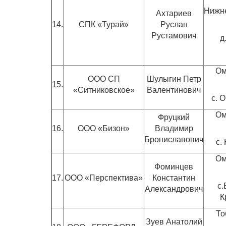
Нижн
Ахтариев
14.
СПК «Турай»
Руслан
Рустамович
д
Ом
ООО СП
Шулыгин Петр
15.
«Ситниковское»
Валентинович
с. 
Ом
Фруцкий
16.
ООО «Бизон»
Владимир
Брониславович
с.
Ом
Фоминцев
17.
ООО «Перспектива»
Константин
с
Александрович
К
То
Зуев Анатолий