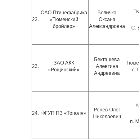
Тю
ОАО Птицефабрика
Величко
22.
«Тюменский
Оксана
бройлер»
Александровна
С. 
Бекташева
ЗАО АКК
Тюме
23.
Алевтина
«Рощинский»
с.
Андреевна
Тю
Ренев Олег
24.
ФГУП ПЗ «Тополя»
Николаевич
п. 