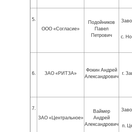
5.
Заво
Подойников
ООО «Согласие»
Павел
Петрович
с. Н
Фокин Андрей
6.
ЗАО «РИТЗА»
г. З
Александрович
7.
Заво
Ваймер
ЗАО «Центральное»
Андрей
Александрович
п. Ц