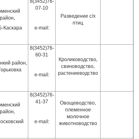
8(3452)76-
07-10
менский
Разведение с/х
район,
птиц
Б-Каскара
e-mail:
8(3452)76-
60-31
Кролиководство,
нкий район,
свиноводство,
 Горьковка
растениеводство
e-mail:
8(3452)76-
41-37
Овощеводство,
менский
племенное
район,
молочное
Московский
e-mail:
животноводство