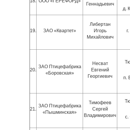
18.
ООО «ГЕРЕФОРД»
Геннадьевич
д.
Либертан
19.
ЗАО «Квартет»
Игорь
г
Михайлович
Тю
Несват
ЗАО Птицефабрика
20.
Евгений
«Боровская»
Георгиевич
п. 
Тю
Тимофеев
ЗАО Птицефабрика
21.
Сергей
«Пышминская»
Владимирович
с.