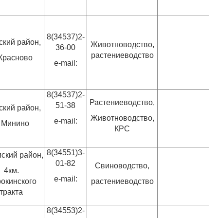
8(34537)2-
ский район,
Животноводство,
36-00
растениеводство
 Красново
e-mail:
8(34537)2-
Растениеводство,
51-38
ский район,
Животноводство,
e-mail:
. Минино
КРС
8(34551)3-
ский район,
01-82
Свиноводство,
4км.
e-mail:
окинского
растениеводство
тракта
8(34553)2-