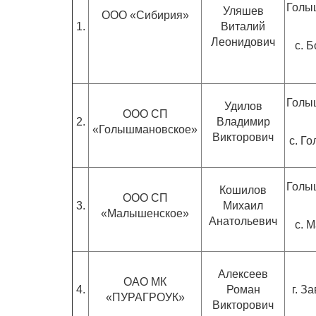
Голы
Уляшев
ООО «Сибирия»
1.
Виталий
Леонидович
с. 
Голы
Удилов
ООО СП
2.
Владимир
«Голышмановское»
Викторович
с. Г
Голы
Кошилов
ООО СП
3.
Михаил
«Малышенское»
Анатольевич
с. 
Алексеев
ОАО МК
4.
Роман
г. З
«ПУРАГРОУК»
Викторович