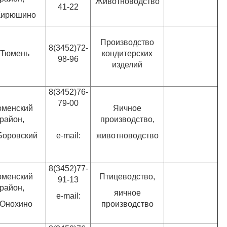
Животноводство
41-22
 Кирюшино
Производство
8(3452)72-
. Тюмень
кондитерских
98-96
изделий
8(3452)76-
79-00
менский
Яичное
район,
производство,
Боровский
e-mail:
животноводство
8(3452)77-
менский
Птицеводство,
91-13
район,
яичное
e-mail:
 Онохино
производство