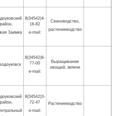
доуковский
8(34542)4-
Свиноводство,
район,
16-82
растениеводство
овая Заимка
e-mail:
8(34542)6-
Выращивание
77-00
аводоуковск
овощей, зелени
e-mail:
доуковский
8(34542)3-
район,
72-47
Растениеводство
ентральный
e-mail: