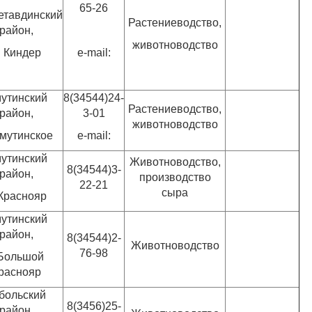
65-26
етавдинский
Растениеводство,
район,
животноводство
. Киндер
e-mail:
утинский
8(34544)24-
Растениеводство,
район,
3-01
животноводство
Омутинское
e-mail:
утинский
Животноводство,
8(34544)3-
район,
производство
22-21
сыра
 Краснояр
утинский
район,
8(34544)2-
Животноводство
76-98
.Большой
раснояр
больский
8(3456)25-
район,