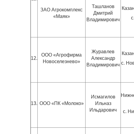
Ташланов
Казан
ЗАО Агрокомплекс
Дмитрий
«Маяк»
с
Владимирович
Журавлев
Казан
ООО «Агрофирма
12.
Александр
Новоселезнево»
с. Но
Владимирович
Нижн
Исмагилов
13.
ООО «ПК «Молоко»
Ильназ
Ильдарович
с. Н