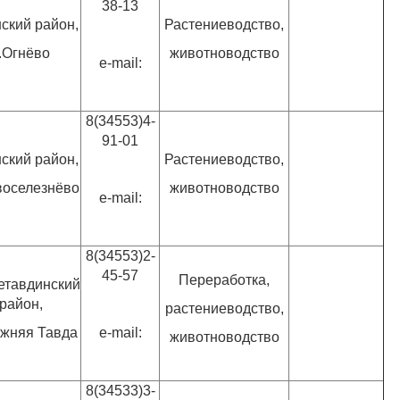
38-13
ский район,
Растениеводство,
.Огнёво
животноводство
e-mail:
8(34553)4-
91-01
ский район,
Растениеводство,
воселезнёво
животноводство
e-mail:
8(34553)2-
45-57
Переработка,
етавдинский
район,
растениеводство,
ижняя Тавда
e-mail:
животноводство
8(34533)3-