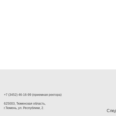
+7 (3452) 46-16-99 (приемная ректора)
625003, Тюменская область,
г.Тюмень, ул. Республики, 2.
След