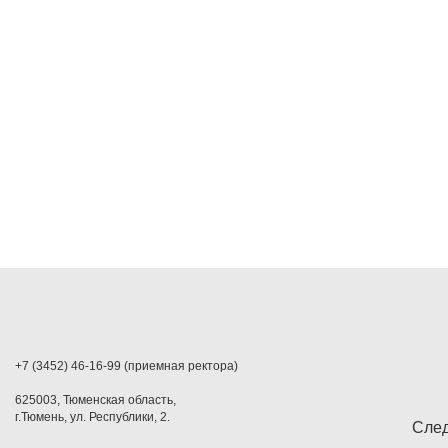
+7 (3452) 46-16-99 (приемная ректора)
625003, Тюменская область,
г.Тюмень, ул. Республики, 2.
След