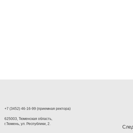
+7 (3452) 46-16-99 (приемная ректора)
625003, Тюменская область,
г.Тюмень, ул. Республики, 2.
След