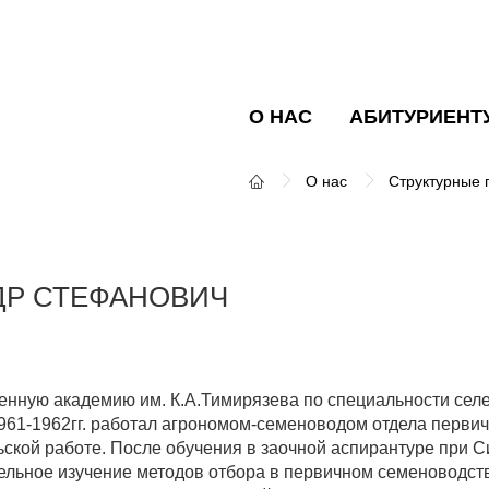
О НАС
АБИТУРИЕНТ
О нас
Структурные 
ДР СТЕФАНОВИЧ
венную академию им. К.А.Тимирязева по специальности сел
1961-1962гг. работал агрономом-семеноводом отдела перви
льской работе. После обучения в заочной аспирантуре при С
ельное изучение методов отбора в первичном семеноводств