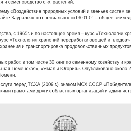
я и семеноводство с.-х. растений.
 тему «Воздействие природных условий и звеньев систем з
тайге Зауралья» по специальности 06.01.01 – общее земле
дства, с 1965г. и по настоящее время – курс «Технологии х
курс «Технология хранений переработки овощей и плодов» -
ия хранения и транспортировка продовольственных продукто
ых работ, в том числе 30 книг по семенному хозяйству и к
ьшая Тюменская», «Ямал и Югория». Опубликовано около 200
Тюмени.
слуги перед ТСХА (2009 г.), знаком МСХ СССР «Победител
кими грамотами других областных организаций и админист