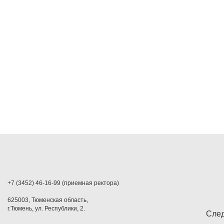
+7 (3452) 46-16-99 (приемная ректора)
625003, Тюменская область,
г.Тюмень, ул. Республики, 2.
След