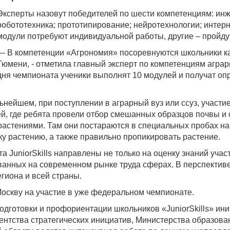
Эксперты назовут победителей по шести компетенциям: ин
робототехника; прототипирование; нейротехнологии; интер
модули потребуют индивидуальной работы, другие – пройду
— В компетенции «Агрономия» посоревнуются школьники ка
Тюмени, - отметила главный эксперт по компетенциям аграр
дня чемпионата ученики выполнят 10 модулей и получат оп
альнейшем, при поступлении в аграрный вуз или ссуз, участ
й, где ребята провели отбор смешанных образцов почвы и 
 растениями. Там они постараются в специальных пробах на
ку растению, а также правильно пропикировать растение.
 JuniorSkills направлены не только на оценку знаний уча
ванных на современном рынке труда сферах. В перспектив
гиона и всей страны.
 Москву на участие в уже федеральном чемпионате.
дготовки и профориентации школьников «JuniorSkills» ин
нтства стратегических инициатив, Министерства образова