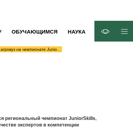
У
ОБУЧАЮЩИМСЯ
НАУКА
агровуз на чемпионате Junio...
я региональный чемпионат JuniorSkills,
честве экспертов в компетенции