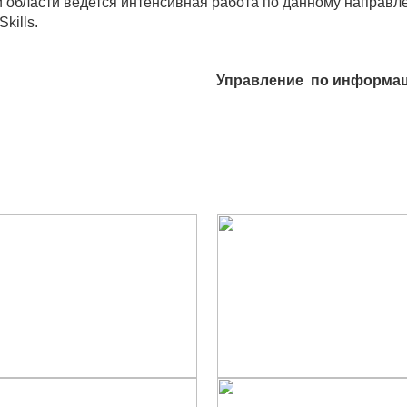
области ведется интенсивная работа по данному направле
kills.
Управление по информац