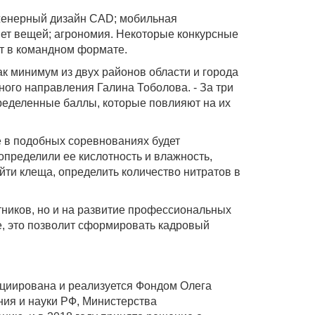
женерный дизайн CAD; мобильная
нет вещей; агрономия. Некоторые конкурсные
т в командном формате.
к минимум из двух районов области и города
ного направления Галина Тоболова. - За три
ределенные баллы, которые повлияют на их
ие в подобных соревнованиях будет
определили ее кислотность и влажность,
йти клеща, определить количество нитратов в
стников, но и на развитие профессиональных
е, это позволит сформировать кадровый
ициирована и реализуется Фондом Олега
ния и науки РФ, Министерства