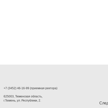
+7 (3452) 46-16-99 (приемная ректора)
625003, Тюменская область,
г.Тюмень, ул. Республики, 2.
След