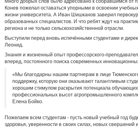
Много добрых слов было адресовано к собравшимся от 
Конев пожелал оставаться упорными в освоении учебных
жизни университета. А Иван Шишканов заверил первокурс
образованных специалистов. И что ребят ждут на практ
региона и не только сельскохозяйственной отрасли.
Выступили перед вновь испечёнными студентами и дирек
Леонид.
Знания и жизненный опыт профессорского-преподаватель
вперед, постоянного поиска современных инновационны
«Мы благодарны нашим партнерам в лице Тюменского 
поддержку, которую они оказывают талантливым студ
хорошим стимулом раскрытия потенциала обучающихс
профессиональных высот агропромышленного комплек
Елена Бойко.
Пожелаем всем студентам - пусть новый учебный год буд
здоровья, уверенности в своих силах, новых свершений и