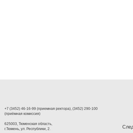
+7 (3452) 46-16-99 (приемная ректора), (3452) 290-100
(приёмная комиссия)
625003, Тюменская область,
След
г.Тюмень, ул. Республики, 2.