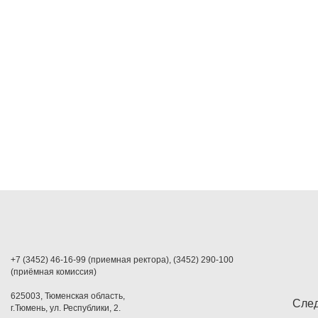
+7 (3452) 46-16-99 (приемная ректора), (3452) 290-100
(приёмная комиссия)
625003, Тюменская область,
След
г.Тюмень, ул. Республики, 2.