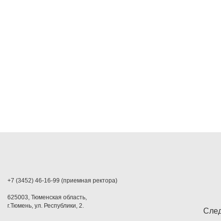
+7 (3452) 46-16-99 (приемная ректора)
625003, Тюменская область,
г.Тюмень, ул. Республики, 2.
След