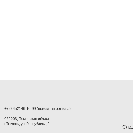
+7 (3452) 46-16-99 (приемная ректора)
625003, Тюменская область,
г.Тюмень, ул. Республики, 2.
След