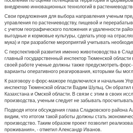
поселений по оценке потенциала территории и формиро
внедрению инновационных технологий в растениеводств
Свои предложения для выбора направления ученым предс
управления по растениеводству, пищевой и перерабат
с учетом географического положения и удаленности райо
выгодные и кормовые культуры, сделать упор на отрасля
мука) и при разработке мероприятий учитывать необход
С перспективой развития именно животноводства в Слад
главный государственный инспектор Тюменской области в
своей работе ученые должны также предусмотреть форс-м
варианты оперативного реагирования, которыми бы могл
К разговору о форс-мажоре подключился и начальник Уп
инспектор Тюменской области Вадим Шульц. Он обратил в
Казахстана и Омской области. В связи с этим в своих и
производства, ученым следует не забывать просчитывать
Подводя итоги обсуждения глава Сладковского района А
видим, что итогом такой работы должны стать экономич
производство. Таким образом проект позволит реализов
проживания», - отметил Александр Иванов.