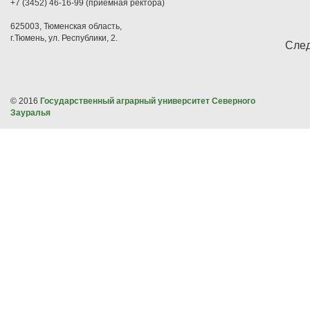
+7 (3452) 46-16-99 (приемная ректора)
625003, Тюменская область,
г.Тюмень, ул. Республики, 2.
След
© 2016
Государственный аграрный университет Северного
Зауралья