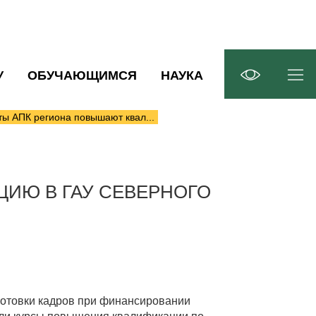
У
ОБУЧАЮЩИМСЯ
НАУКА
ы АПК региона повышают квал...
ИЮ В ГАУ СЕВЕРНОГО
готовки кадров при финансировании