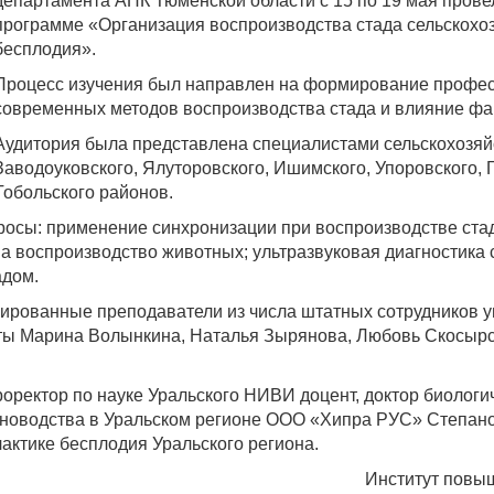
департамента АПК Тюменской области с 15 по 19 мая пров
программе «Организация воспроизводства стада сельскохо
бесплодия».
Процесс изучения был направлен на формирование профес
современных методов воспроизводства стада и влияние фак
Аудитория была представлена специалистами сельскохозяй
Заводоуковского, Ялуторовского, Ишимского, Упоровского,
Тобольского районов.
осы: применение синхронизации при воспроизводстве ста
а воспроизводство животных; ультразвуковая диагностика
адом.
рованные преподаватели из числа штатных сотрудников ун
ты Марина Волынкина, Наталья Зырянова, Любовь Скосырс
ректор по науке Уральского НИВИ доцент, доктор биологич
тноводства в Уральском регионе ООО «Хипра РУС» Степано
актике бесплодия Уральского региона.
Институт повы