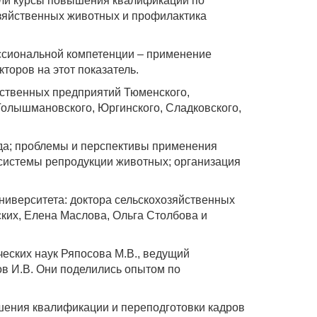
ели курсы повышения квалификации по
зяйственных животных и профилактика
сиональной компетенции – применение
торов на этот показатель.
ственных предприятий Тюменского,
 Голышмановского, Юргинского, Сладковского,
да; проблемы и перспективы применения
 системы репродукции животных; организация
иверситета: доктора сельскохозяйственных
ких, Елена Маслова, Ольга Столбова и
еских наук Ряпосова М.В., ведущий
в И.В. Они поделились опытом по
шения квалификации и переподготовки кадров