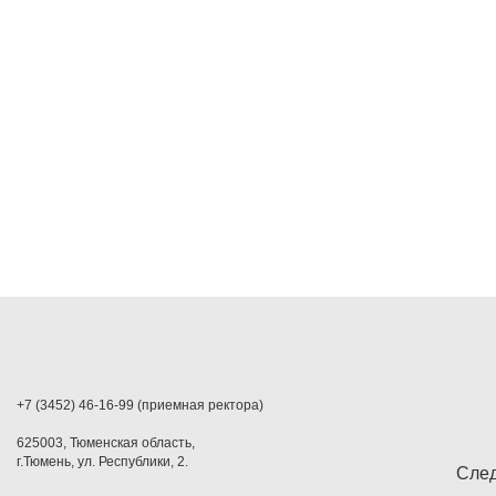
+7 (3452) 46-16-99 (приемная ректора)
625003, Тюменская область,
г.Тюмень, ул. Республики, 2.
След